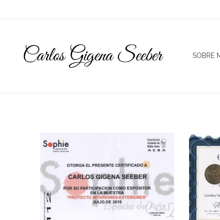
SOBRE M
Carlos Gigena Seeber
¿Pintor, fotógrafo, escritor, filósofo?